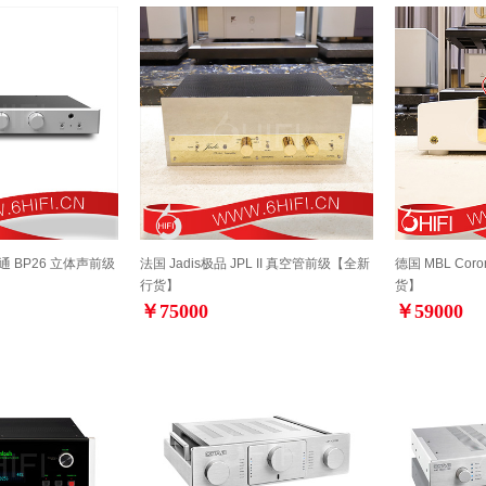
事通 BP26 立体声前级
法国 Jadis极品 JPL II 真空管前级【全新
德国 MBL Cor
行货】
货】
￥75000
￥59000