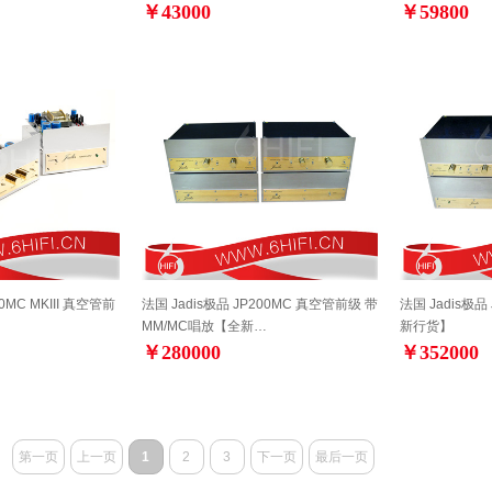
￥43000
￥59800
0MC MKIII 真空管前
法国 Jadis极品 JP200MC 真空管前级 带
法国 Jadis极
MM/MC唱放【全新…
新行货】
￥280000
￥352000
第一页
上一页
1
2
3
下一页
最后一页