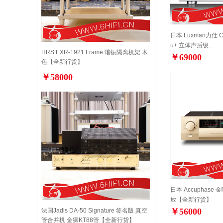
日本 Luxman力仕 C-
u+ 立体声后级…
HRS EXR-1921 Frame 谐振隔离机架 木
￥69000
色【全新行货】
￥58000
日本 Accuphase 
放【全新行货】
￥56000
法国Jadis DA-50 Signature 签名版 真空
管合并机 金狮KT88管【全新行货】