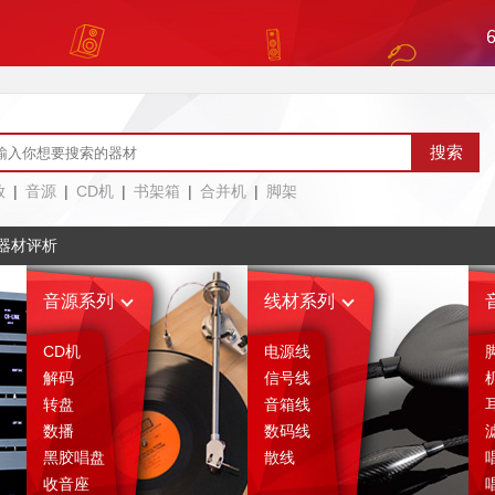
放
|
音源
|
CD机
|
书架箱
|
合并机
|
脚架
器材评析
音源系列
线材系列
CD机
电源线
解码
信号线
转盘
音箱线
数播
数码线
黑胶唱盘
散线
收音座