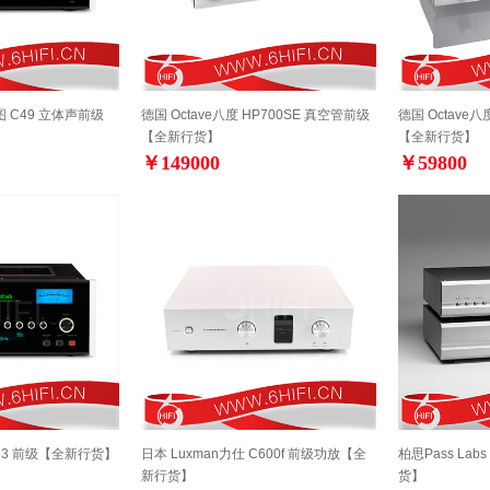
景图 C49 立体声前级
德国 Octave八度 HP700SE 真空管前级
德国 Octave八
【全新行货】
【全新行货】
￥149000
￥59800
 C53 前级【全新行货】
日本 Luxman力仕 C600f 前级功放【全
柏思Pass Lab
新行货】
货】