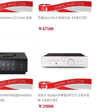
randioso C1X solo 前级
艺雅Ayre KX-8 前级功放【全新行货】
￥47500
iti atom耳机版Headpho
加拿大 Bryston拜事通 BP173 立体声前
前级…
级【全新行货】
￥29800