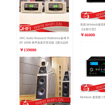
美国 McIntosh麦
【全新行货】
￥46000
ARC Audio Research Reference参考 R
EF 160M 单声道真空管后级【展示品特
价】
￥139000
McIntosh 麦景图