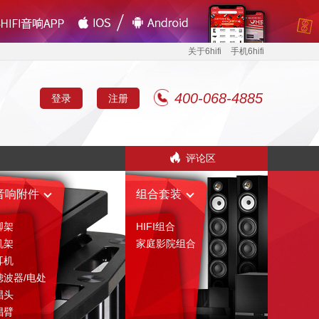
关于6hifi
手机6hifi
400-068-4885
登录
注册
评论区
音响附件
组合套装
脚架
HIFI组合
机架
家庭影院组合
耳机
滤波器/电处
唱头
唱臂