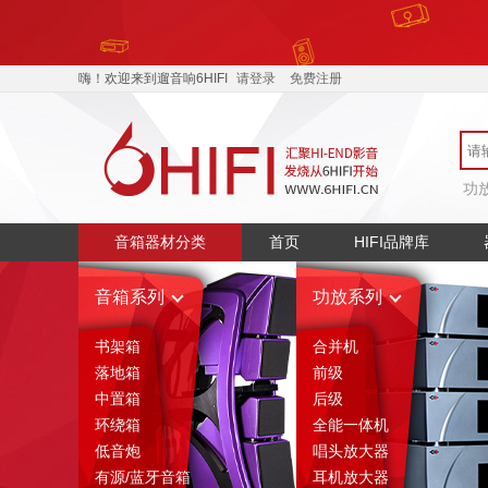
嗨！欢迎来到遛音响6HIFI
请登录
免费注册
功
音箱器材分类
首页
HIFI品牌库
音箱系列
功放系列
书架箱
合并机
落地箱
前级
中置箱
后级
环绕箱
全能一体机
低音炮
唱头放大器
有源/蓝牙音箱
耳机放大器