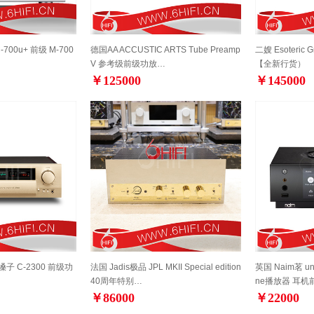
700u+ 前级 M-700
德国AA ACCUSTIC ARTS Tube Preamp
二嫂 Esoteric G
V 参考级前级功放…
【全新行货）
￥125000
￥145000
金嗓子 C-2300 前级功
法国 Jadis极品 JPL MKII Special edition
英国 Naim茗 un
40周年特别…
ne播放器 耳机
￥86000
￥22000