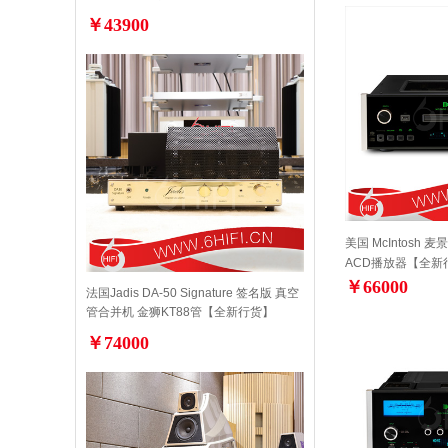
￥43900
美国 McIntosh 麦
ACD播放器【全新
￥66000
法国Jadis DA-50 Signature 签名版 真空
管合并机 金狮KT88管【全新行货】
￥74000