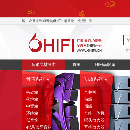
嗨！欢迎来到遛音响6HIFI
请登录
免费注册
功
音箱器材分类
首页
HIFI品牌库
音箱系列
功放系列
书架箱
合并机
落地箱
前级
中置箱
后级
环绕箱
全能一体机
低音炮
唱头放大器
有源/蓝牙音箱
耳机放大器