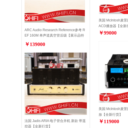
美国 McIntosh麦景
ACD播放器【全新
ARC Audio Research Reference参考 R
￥99000
EF 160M 单声道真空管后级【展示品特
价】
￥139000
美国 McIntosh麦
放【全新行货】
￥119000
法国 Jadis ARIA 电子管合并机 新款 带遥
控器【全新行货】