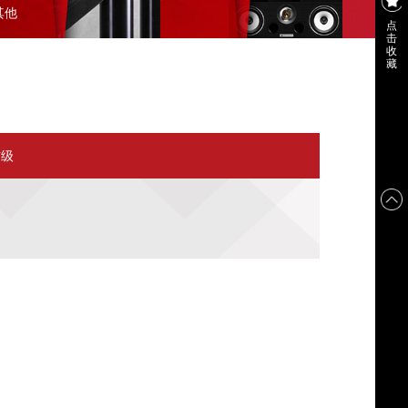
其他
点
击
收
藏
前级