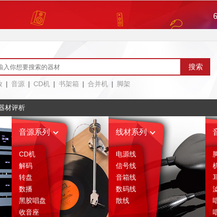
评论区
售后服务
绍
相关评析
(1)
放
|
音源
|
CD机
|
书架箱
|
合并机
|
脚架
器材评析
音源系列
线材系列
CD机
电源线
解码
信号线
转盘
音箱线
数播
数码线
黑胶唱盘
散线
收音座