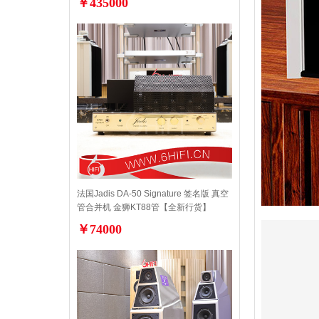
￥435000
法国Jadis DA-50 Signature 签名版 真空
管合并机 金狮KT88管【全新行货】
￥74000