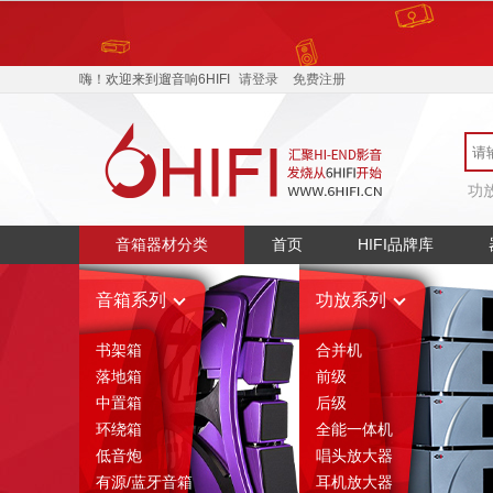
400-068-4885
产品介
嗨！欢迎来到遛音响6HIFI
请登录
免费注册
功
音箱器材分类
首页
HIFI品牌库
音箱系列
功放系列
书架箱
合并机
落地箱
前级
中置箱
后级
环绕箱
全能一体机
低音炮
唱头放大器
有源/蓝牙音箱
耳机放大器