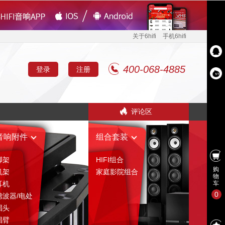
关于6hifi
手机6hifi
400-068-4885
登录
注册
评论区
音响附件
组合套装
脚架
HIFI组合
购
机架
家庭影院组合
物
耳机
车
0
滤波器/电处
唱头
唱臂