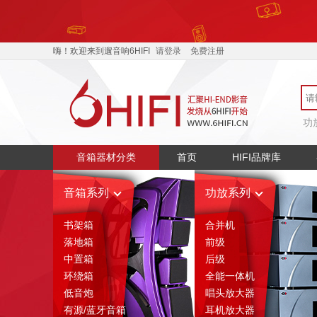
嗨！欢迎来到遛音响6HIFI
请登录
免费注册
功
音箱器材分类
首页
HIFI品牌库
音箱系列
功放系列
书架箱
合并机
落地箱
前级
中置箱
后级
环绕箱
全能一体机
低音炮
唱头放大器
有源/蓝牙音箱
耳机放大器