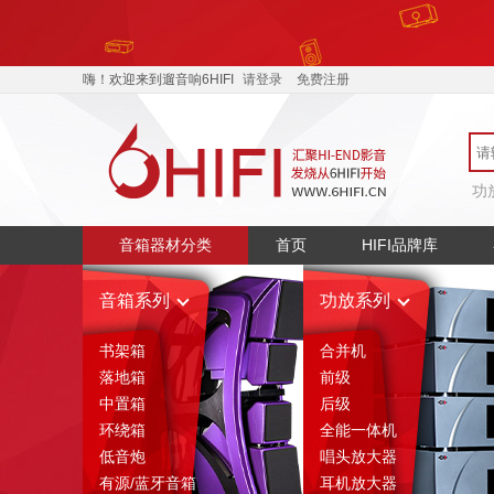
嗨！欢迎来到遛音响6HIFI
请登录
免费注册
功
音箱器材分类
首页
HIFI品牌库
音箱系列
功放系列
书架箱
合并机
落地箱
前级
中置箱
后级
环绕箱
全能一体机
低音炮
唱头放大器
有源/蓝牙音箱
耳机放大器