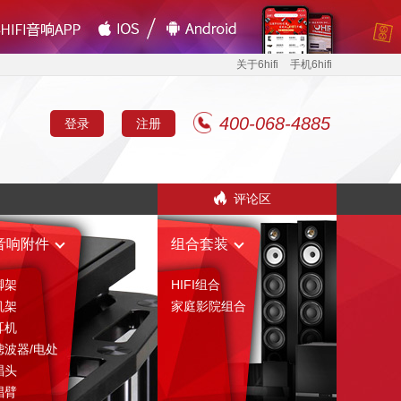
关于6hifi
手机6hifi
400-068-4885
登录
注册
评论区
音响附件
组合套装
脚架
HIFI组合
机架
家庭影院组合
耳机
滤波器/电处
唱头
唱臂