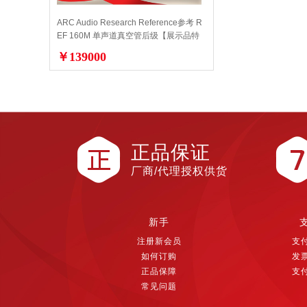
ARC Audio Research Reference参考 R
EF 160M 单声道真空管后级【展示品特
价】
￥139000
正品保证
厂商/代理授权供货
新手
注册新会员
支
如何订购
发
正品保障
支
常见问题