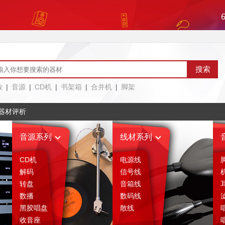
放
|
音源
|
CD机
|
书架箱
|
合并机
|
脚架
器材评析
音源系列
线材系列
CD机
电源线
解码
信号线
转盘
音箱线
数播
数码线
黑胶唱盘
散线
收音座