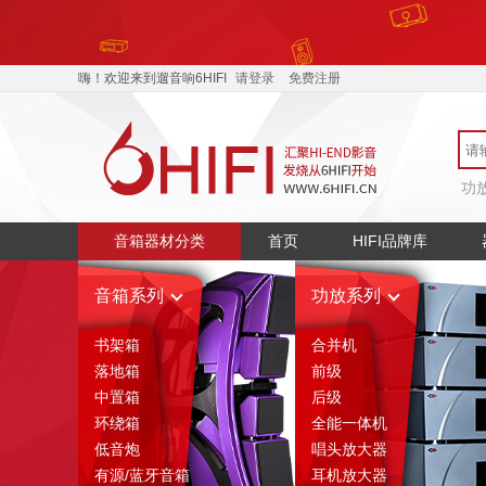
嗨！欢迎来到遛音响6HIFI
请登录
免费注册
功
音箱器材分类
首页
HIFI品牌库
音箱系列
功放系列
书架箱
合并机
落地箱
前级
中置箱
后级
环绕箱
全能一体机
低音炮
唱头放大器
有源/蓝牙音箱
耳机放大器