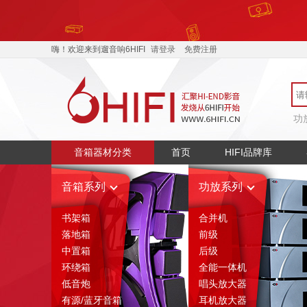
嗨！欢迎来到遛音响6HIFI
请登录
免费注册
功
音箱器材分类
首页
HIFI品牌库
音箱系列
功放系列
书架箱
合并机
落地箱
前级
中置箱
后级
环绕箱
全能一体机
低音炮
唱头放大器
有源/蓝牙音箱
耳机放大器