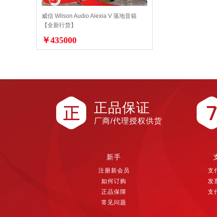
威信 Wilson Audio Alexia V 落地音箱
【全新行货】
￥435000
正品保证
厂商/代理授权供货
新手
注册新会员
支
如何订购
发
正品保障
支
常见问题