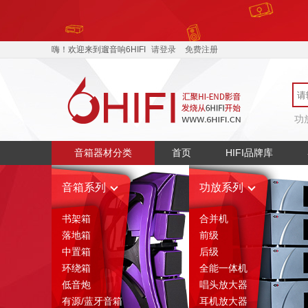
嗨！欢迎来到遛音响6HIFI
请登录
免费注册
功
音箱器材分类
首页
HIFI品牌库
音箱系列
功放系列
书架箱
合并机
落地箱
前级
中置箱
后级
环绕箱
全能一体机
低音炮
唱头放大器
有源/蓝牙音箱
耳机放大器