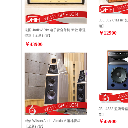
JBL L82 Clas
销】
法国 Jadis ARIA 电子管合并机 新款 带遥
￥12900
控器【全新行货】
￥43900
JBL 4338 监听音
货】
￥45900
威信 Wilson Audio Alexia V 落地音箱
【全新行货】