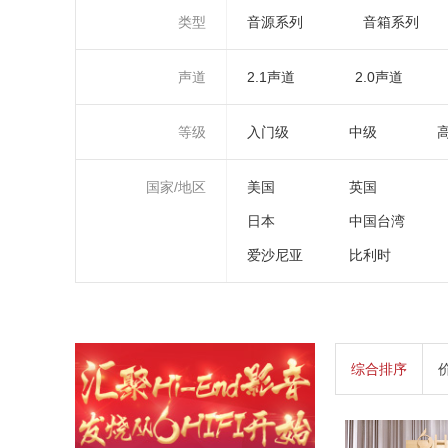
类型
音源系列
音箱系列
声道
2.1声道
2.0声道
等级
入门级
中级
国家/地区
美国
英国
日本
中国台湾
爱沙尼亚
比利时
综合排序