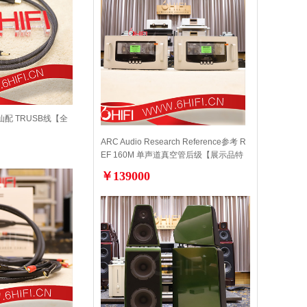
天仙配 TRUSB线【全
ARC Audio Research Reference参考 R
EF 160M 单声道真空管后级【展示品特
价】
￥139000