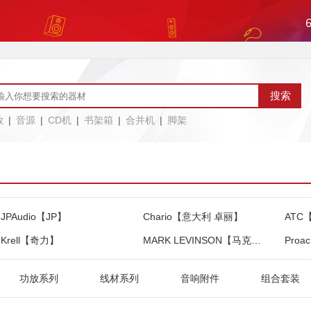
放
|
音源
|
CD机
|
书架箱
|
合并机
|
脚架
JPAudio【JP】
Chario【意大利 卓丽】
ATC
Krell【奇力】
MARK LEVINSON【马克莱文森】
Pro
功放系列
线材系列
音响附件
组合套装