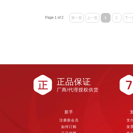
Page 1 of 2
第一页
上一页
1
2
下一
正品保证
厂商/代理授权供货
新手
注册新会员
支
如何订购
发