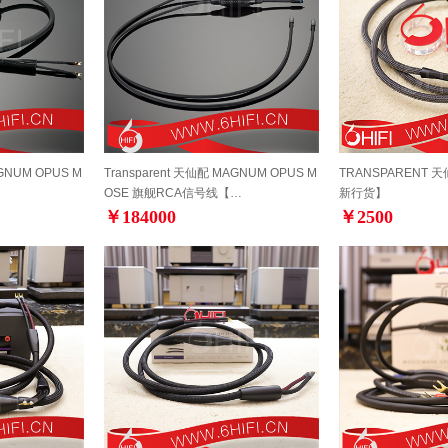
AGNUM OPUS M
Transparent 天仙配 MAGNUM OPUS M
TRANSPARENT 
OSE 旗舰RCA信号线【…
新行货】
￥184000
￥2500