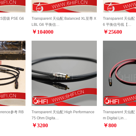
US晋级 PSE G6
Transparent 天仙配 Balanced XL至尊 X
Transparent 天仙配
LBL G6 平衡信…
6 平衡信号线【…
￥104000
￥25600
ference参考 RB
Transparent 天仙配 High Performance
Transparent 天仙配 
75 Ohm Digita…
m Digital Lin…
￥3200
￥800