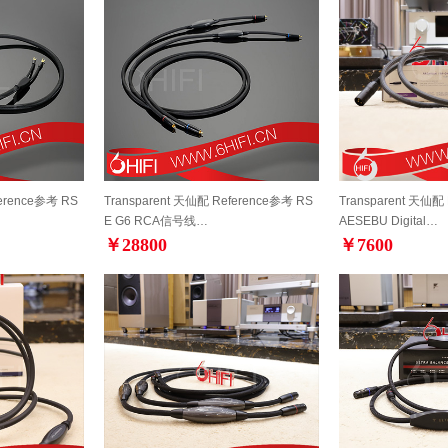
ference参考 RS
Transparent 天仙配 Reference参考 RS
Transparent 天仙配 
E G6 RCA信号线…
AESEBU Digital…
￥28800
￥7600