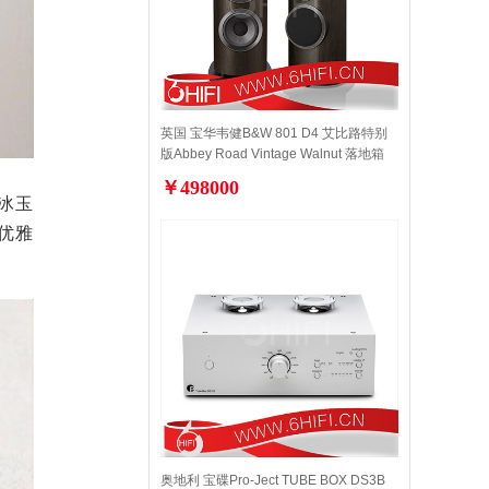
英国 宝华韦健B&W 801 D4 艾比路特别
版Abbey Road Vintage Walnut 落地箱
【全新行货】
￥498000
冰玉
优雅
奥地利 宝碟Pro-Ject TUBE BOX DS3B