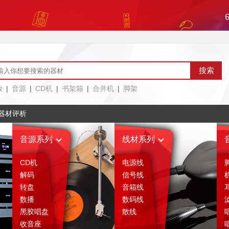
放
|
音源
|
CD机
|
书架箱
|
合并机
|
脚架
器材评析
音源系列
线材系列
CD机
电源线
解码
信号线
转盘
音箱线
数播
数码线
黑胶唱盘
散线
收音座