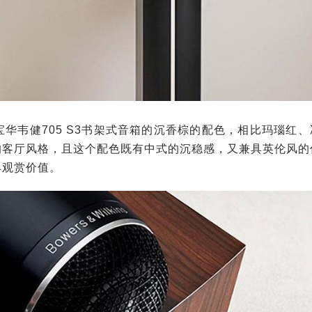
华韦健705 S3书架式音箱的沉香棕的配色，相比玛瑙红、
的客厅风格，且这个配色既有中式的沉稳感，又兼具英伦风的
具观赏价值。