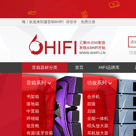
嗨！欢迎来到遛音响6HIFI
请登录
免费注册
功
音箱器材分类
首页
HIFI品牌库
音箱系列
功放系列
书架箱
合并机
落地箱
前级
中置箱
后级
环绕箱
全能一体机
低音炮
唱头放大器
有源/蓝牙音箱
耳机放大器