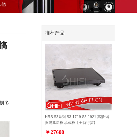
其他
推荐产品
搞
制多
HRS S3系列 S3-1719 S3-1921 高階 谐
振隔离层板 承载板【全新行货】
￥27600