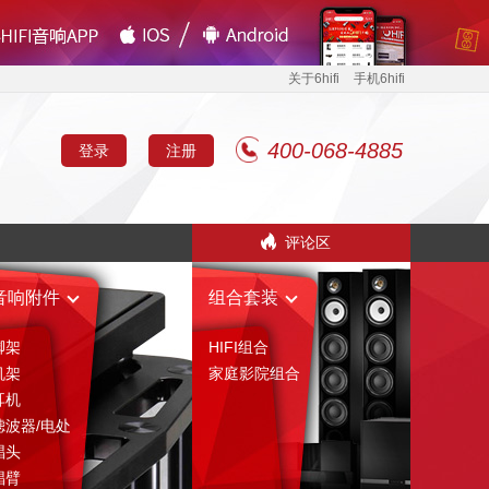
关于6hifi
手机6hifi
400-068-4885
登录
注册
评论区
音响附件
组合套装
脚架
HIFI组合
机架
家庭影院组合
耳机
滤波器/电处
唱头
唱臂