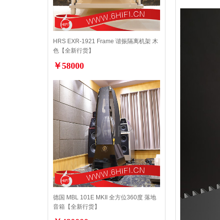
HRS EXR-1921 Frame 谐振隔离机架 木
色【全新行货】
￥58000
德国 MBL 101E MKII 全方位360度 落地
音箱【全新行货】