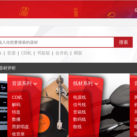
评论区
售后服务
绍
相关评析
(1)
放
|
音源
|
CD机
|
书架箱
|
合并机
|
脚架
器材评析
音源系列
线材系列
CD机
电源线
解码
信号线
转盘
音箱线
数播
数码线
黑胶唱盘
散线
收音座