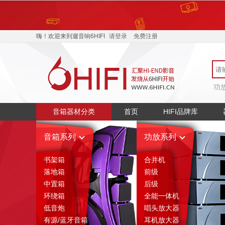
400-068-4885
产品介
嗨！欢迎来到遛音响6HIFI
请登录
免费注册
功
音箱器材分类
首页
HIFI品牌库
音箱系列
功放系列
书架箱
合并机
落地箱
前级
中置箱
后级
环绕箱
全能一体机
低音炮
唱头放大器
有源/蓝牙音箱
耳机放大器