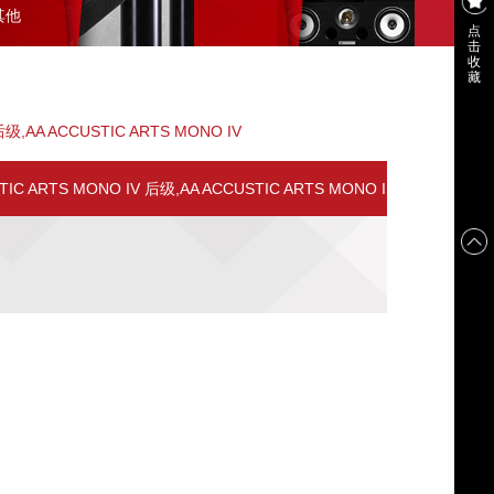
其他
点
击
收
藏
级,AA ACCUSTIC ARTS MONO IV
C ARTS MONO IV 后级,AA ACCUSTIC ARTS MONO I