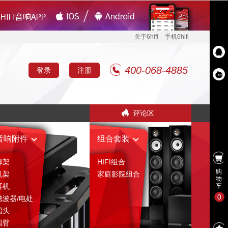
关于6hifi
手机6hifi
400-068-4885
登录
注册
评论区
音响附件
组合套装
脚架
HIFI组合
购
机架
家庭影院组合
物
耳机
车
0
滤波器/电处
唱头
唱臂