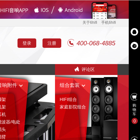
关于6hifi
手机6hifi
400-068-4885
登录
注册
评论区
音响附件
组合套装
脚架
HIFI组合
购
机架
家庭影院组合
物
耳机
车
0
滤波器/电处
唱头
唱臂