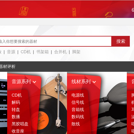
评论区
售后服务
绍
相关评析
(1)
放
|
音源
|
CD机
|
书架箱
|
合并机
|
脚架
器材评析
音源系列
线材系列
CD机
电源线
解码
信号线
转盘
音箱线
数播
数码线
黑胶唱盘
散线
收音座