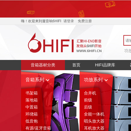
400-068-4885
产品介
嗨！欢迎来到遛音响6HIFI
请登录
免费注册
功
音箱器材分类
首页
HIFI品牌库
音箱系列
功放系列
书架箱
合并机
落地箱
前级
中置箱
后级
环绕箱
全能一体机
低音炮
唱头放大器
有源/蓝牙音箱
耳机放大器