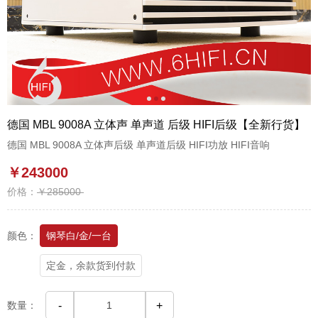
1
2
3
德国 MBL 9008A 立体声 单声道 后级 HIFI后级【全新行货】
德国 MBL 9008A 立体声后级 单声道后级 HIFI功放 HIFI音响
￥243000
价格：
￥285000
颜色：
钢琴白/金/一台
定金，余款货到付款
数量：
-
+