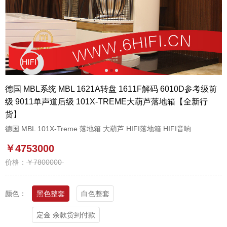
1
2
3
德国 MBL系统 MBL 1621A转盘 1611F解码 6010D参考级前
级 9011单声道后级 101X-TREME大葫芦落地箱【全新行
货】
德国 MBL 101X-Treme 落地箱 大葫芦 HIFI落地箱 HIFI音响
￥4753000
价格：
￥7800000
颜色：
黑色整套
白色整套
定金 余款货到付款