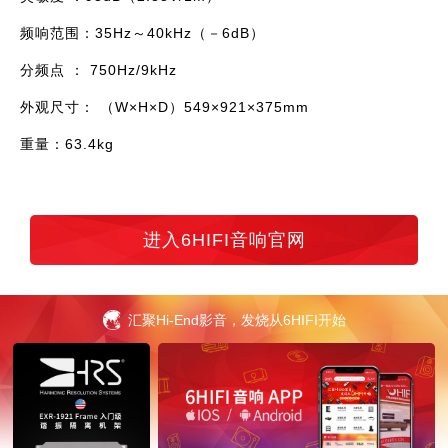
频响范围：35Hz～40kHz（－6dB）
分频点 ： 750Hz/9kHz
外观尺寸： （W×H×D）549×921×375mm
重量
：
63.4kg
进入6HIFI音响官网
汇聚Hi-End影音，发烧从6HIFI开始