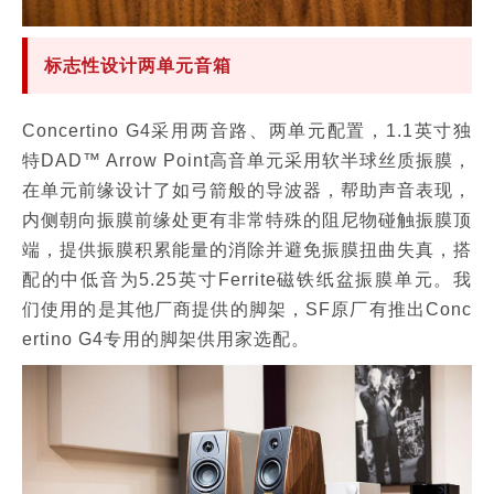
标志性设计两单元音箱
Concertino G4采用两音路、两单元配置，1.1英寸独
特DAD™ Arrow Point高音单元采用软半球丝质振膜，
在单元前缘设计了如弓箭般的导波器，帮助声音表现，
内侧朝向振膜前缘处更有非常特殊的阻尼物碰触振膜顶
端，提供振膜积累能量的消除并避免振膜扭曲失真，搭
配的中低音为5.25英寸Ferrite磁铁纸盆振膜单元。我
们使用的是其他厂商提供的脚架，SF原厂有推出Conc
ertino G4专用的脚架供用家选配。