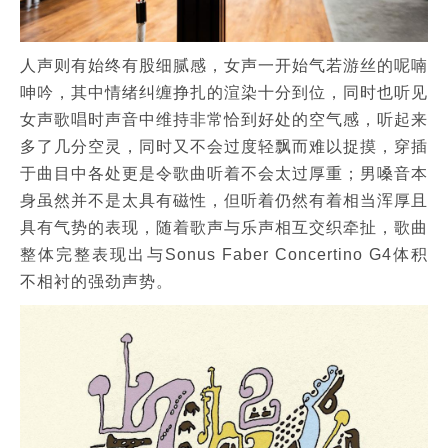
人声则有始终有股细腻感，女声一开始气若游丝的呢喃
呻吟，其中情绪纠缠挣扎的渲染十分到位，同时也听见
女声歌唱时声音中维持非常恰到好处的空气感，听起来
多了几分空灵，同时又不会过度轻飘而难以捉摸，穿插
于曲目中各处更是令歌曲听着不会太过厚重；男嗓音本
身虽然并不是太具有磁性，但听着仍然有着相当浑厚且
具有气势的表现，随着歌声与乐声相互交织牵扯，歌曲
整体完整表现出与Sonus Faber Concertino G4体积
不相衬的强劲声势。