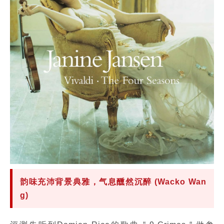
韵味充沛背景典雅，气息醺然沉醉 (Wacko Wan
g)