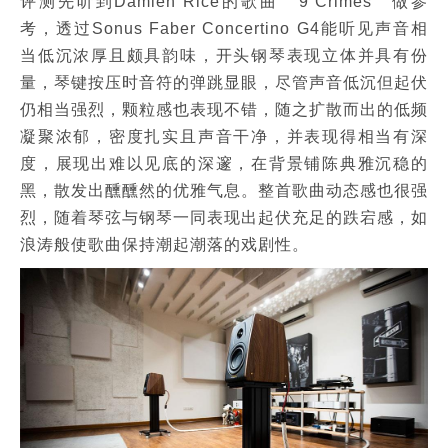
评测先听到Damien Rice的歌曲 “ 9 Crimes “ 做参
考，透过Sonus Faber Concertino G4能听见声音相
当低沉浓厚且颇具韵味，开头钢琴表现立体并具有份
量，琴键按压时音符的弹跳显眼，尽管声音低沉但起伏
仍相当强烈，颗粒感也表现不错，随之扩散而出的低频
凝聚浓郁，密度扎实且声音干净，并表现得相当有深
度，展现出难以见底的深邃，在背景铺陈典雅沉稳的
黑，散发出醺醺然的优雅气息。整首歌曲动态感也很强
烈，随着琴弦与钢琴一同表现出起伏充足的跌宕感，如
浪涛般使歌曲保持潮起潮落的戏剧性。