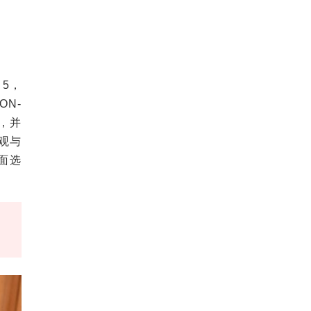
 5，
ON-
置，并
观与
面选