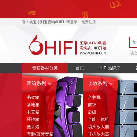
嗨！欢迎来到遛音响6HIFI
请登录
免费注册
功
音箱器材分类
首页
HIFI品牌库
音箱系列
功放系列
书架箱
合并机
落地箱
前级
中置箱
后级
环绕箱
全能一体机
低音炮
唱头放大器
有源/蓝牙音箱
耳机放大器