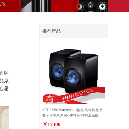
其他
推荐产品
的味
产品系
心思
KEF LS50 Wireless 书架箱 高保真有源
数字音响系统 APP控制完整有源系统
【全新行货】
￥17300