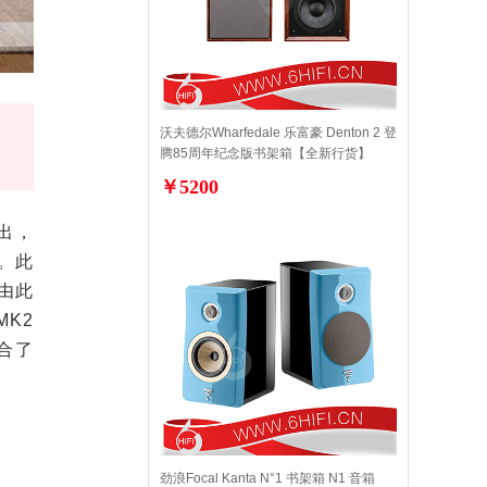
沃夫德尔Wharfedale 乐富豪 Denton 2 登
腾85周年纪念版书架箱【全新行货】
￥5200
出，
。此
。由此
MK2
合了
劲浪Focal Kanta N°1 书架箱 N1 音箱