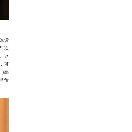
体设
9与次
”。这
，可
)高
皇帝