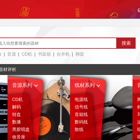
放
|
音源
|
CD机
|
书架箱
|
合并机
|
脚架
器材评析
音源系列
线材系列
CD机
电源线
解码
信号线
转盘
音箱线
数播
数码线
黑胶唱盘
散线
收音座