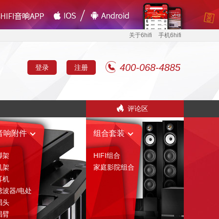
关于6hifi
手机6hifi
400-068-4885
登录
注册
评论区
音响附件
组合套装
脚架
HIFI组合
机架
家庭影院组合
耳机
滤波器/电处
唱头
唱臂