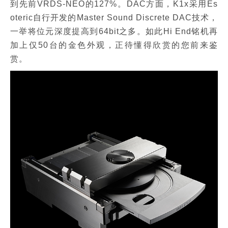
到先前VRDS-NEO的127%。DAC方面，K1x采用Es
oteric自行开发的Master Sound Discrete DAC技术，
一举将位元深度提高到64bit之多。如此Hi End铭机再
加上仅50台的金色外观，正待懂得欣赏的您前来鉴
赏。