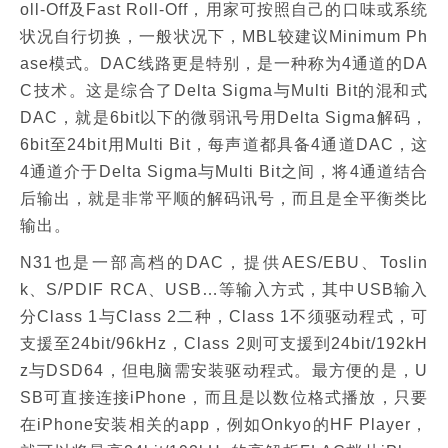
oll-Off及Fast Roll-Off，用家可按照自己的口味或系统
状况自行切换，一般状况下，MBL较建议Minimum Ph
ase模式。DAC线路更是特别，是一种称为4通道的DA
C技术。这是综合了Delta Sigma与Multi Bit的混和式
DAC，就是6bit以下的微弱讯号用Delta Sigma解码，
6bit至24bit用Multi Bit，每声道都具备4通道DAC，这
4通道介于Delta Sigma与Multi Bit之间，将4通道结合
后输出，就是非常平顺的解码讯号，而且是全平衡类比
输出。
N31也是一部高档的DAC，提供AES/EBU、Toslin
k、S/PDIF RCA、USB…等输入方式，其中USB输入
分Class 1与Class 2二种，Class 1不须驱动程式，可
支援至24bit/96kHz，Class 2则可支援到24bit/192kH
z与DSD64，但电脑需安装驱动程式。最方便的是，U
SB可直接连接iPhone，而且是以数位格式播放，只要
在iPhone安装相关的app，例如Onkyo的HF Player，